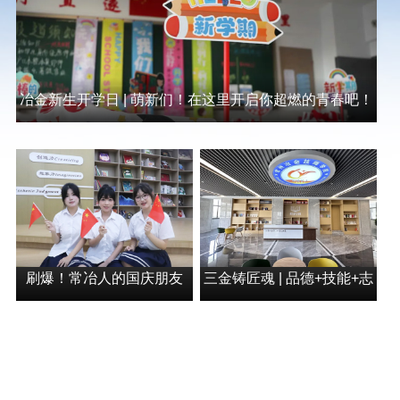
冶金新生开学日 | 萌新们！在这里开启你超燃的青春吧！
刷爆！常冶人的国庆朋友
三金铸匠魂 | 品德+技能+志
圈，每一帧都藏着滚烫的爱
向=常州冶金技师学院的育
国心！
人密码！