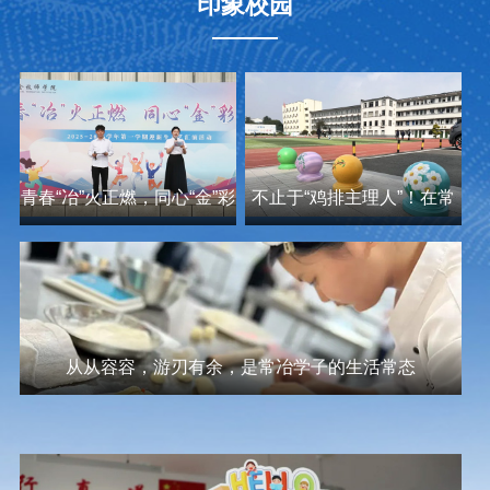
印象校园
青春“冶”火正燃，同心“金”彩
不止于“鸡排主理人”！在常
绽放！我院隆重举行迎新生
冶，我们有自己的校园主理
文艺汇演
人！
从从容容，游刃有余，是常冶学子的生活常态